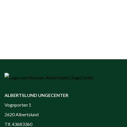
for vinterbadning. Vi har
få opfrisket deres
fokus på at bade trygt
rulleskills, og også for dem
sammen, men du skal
som er helt nye og bare
kunne svømme for at
gerne vil prøve kræfter
deltage.
med rulleskøjteløb.
ALBERTSLUND UNGECENTER
Vognporten 1
2620 Albertslund
Tlf. 43683360